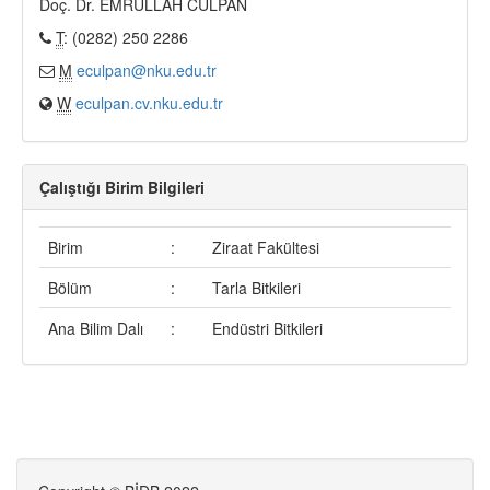
Doç. Dr. EMRULLAH CULPAN
T
: (0282) 250 2286
M
eculpan@nku.edu.tr
W
eculpan.cv.nku.edu.tr
Çalıştığı Birim Bilgileri
Birim
:
Ziraat Fakültesi
Bölüm
:
Tarla Bitkileri
Ana Bilim Dalı
:
Endüstri Bitkileri